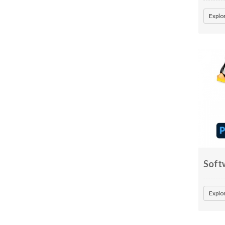
Explo
Soft
Explo