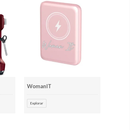
WomanIT
Explorar