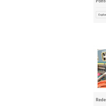
Pont
Explo
Rede