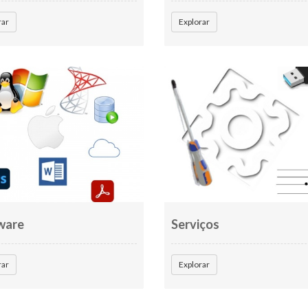
rar
Explorar
ware
Serviços
rar
Explorar