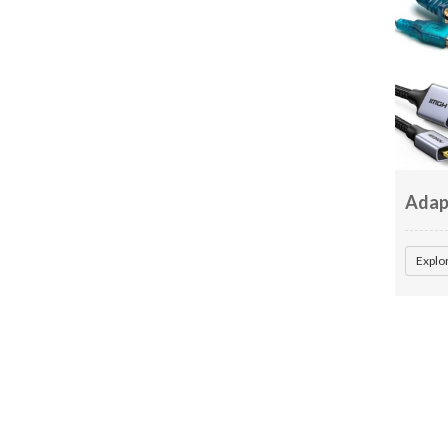
Adap
Explo