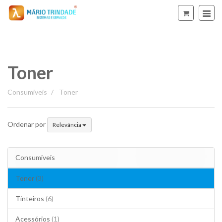
Toner
Toner
Consumiveis
Toner
Ordenar por
Relevância
Consumiveis
Toner
(3)
Tinteiros
(6)
Acessórios
(1)